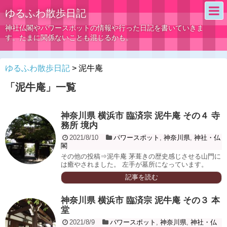
ゆるふわ散歩日記
神社仏閣やパワースポットの情報や行った日記を書いていきま
す。たまに関係ないことも混じるかも。
ゆるふわ散歩日記
>
泥牛庵
「
泥牛庵
」
一覧
神奈川県 横浜市 臨済宗 泥牛庵 その４ 寺
務所 境内
2021/8/10
パワースポット
,
神奈川県
,
神社・仏
閣
その他の投稿⇒泥牛庵 茅葺きの歴史感じさせる山門に
は癒やされました。 左手が墓所になっています。
記事を読む
神奈川県 横浜市 臨済宗 泥牛庵 その３ 本
堂
2021/8/9
パワースポット
,
神奈川県
,
神社・仏