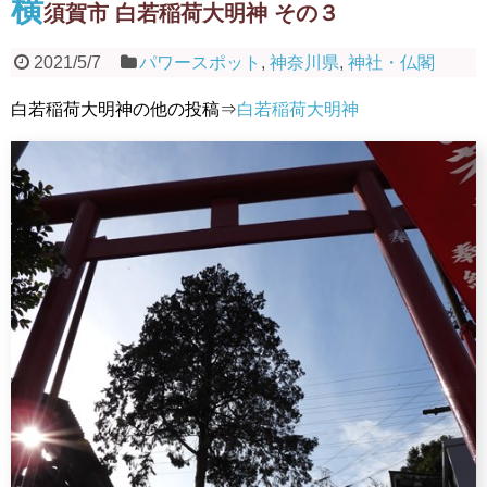
横
須賀市 白若稲荷大明神 その３
2021/5/7
パワースポット
,
神奈川県
,
神社・仏閣
白若稲荷大明神の他の投稿⇒
白若稲荷大明神