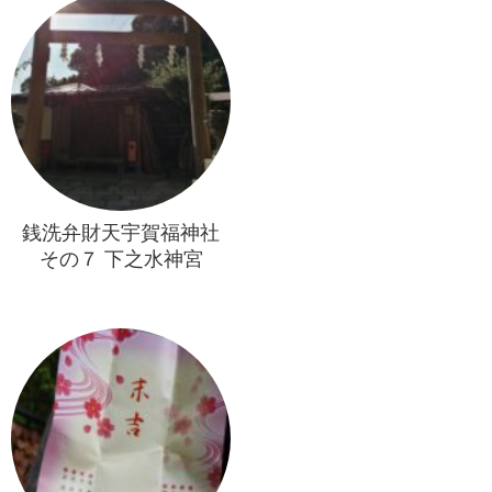
銭洗弁財天宇賀福神社
その７ 下之水神宮