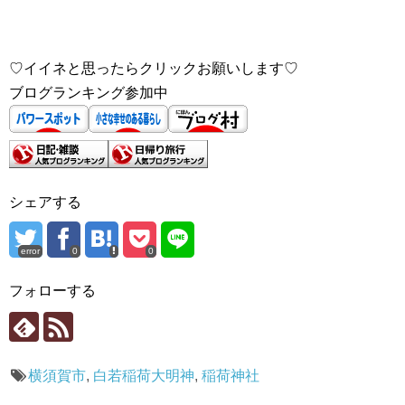
♡イイネと思ったらクリックお願いします♡
ブログランキング参加中
シェアする
error
0
0
フォローする
横須賀市
,
白若稲荷大明神
,
稲荷神社