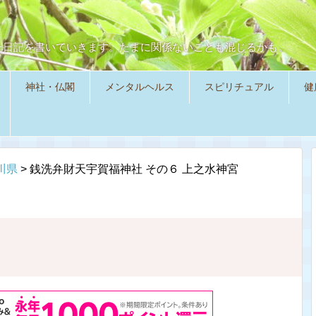
た日記を書いていきます。たまに関係ないことも混じるかも。
神社・仏閣
メンタルヘルス
スピリチュアル
健
川県
>
銭洗弁財天宇賀福神社 その６ 上之水神宮