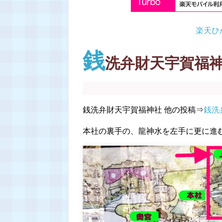
楽天ひ
銭
洗弁財天宇賀福神
銭洗弁財天宇賀福神社 他の投稿⇒
銭洗
本社の裏手の、龍神水を左手に更に進