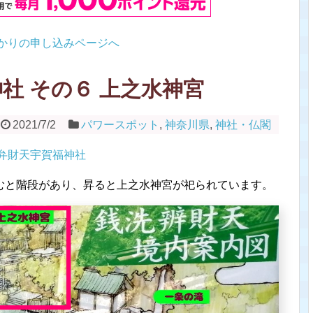
かりの申し込みページへ
社 その６ 上之水神宮
2021/7/2
パワースポット
,
神奈川県
,
神社・仏閣
弁財天宇賀福神社
むと階段があり、昇ると上之水神宮が祀られています。