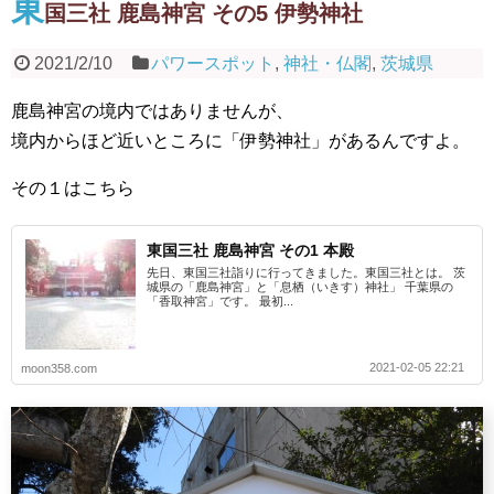
東
国三社 鹿島神宮 その5 伊勢神社
2021/2/10
パワースポット
,
神社・仏閣
,
茨城県
鹿島神宮の境内ではありませんが、
境内からほど近いところに「伊勢神社」があるんですよ。
その１はこちら
東国三社 鹿島神宮 その1 本殿
先日、東国三社詣りに行ってきました。東国三社とは。 茨
城県の「鹿島神宮」と「息栖（いきす）神社」 千葉県の
「香取神宮」です。 最初...
2021-02-05 22:21
moon358.com