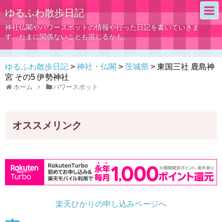
ゆるふわ散歩日記
神社仏閣やパワースポットの情報や行った日記を書いていきま
す。たまに関係ないことも混じるかも。
ゆるふわ散歩日記
>
神社・仏閣
>
茨城県
>
東国三社 鹿島神
宮 その5 伊勢神社
ホーム
パワースポット
オススメリンク
楽天ひかりの申し込みページへ