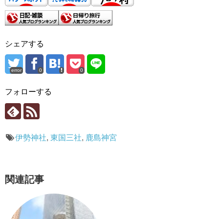
シェアする
error
0
0
フォローする
伊勢神社
,
東国三社
,
鹿島神宮
関連記事