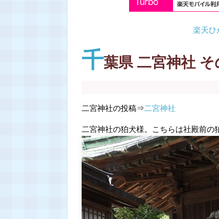
楽天ひ
千
葉県 二宮神社 そ
二宮神社の投稿⇒
二宮神社
二宮神社の狛犬様。こちらは社殿前の