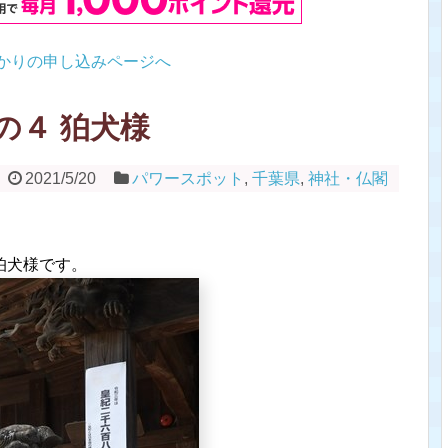
かりの申し込みページへ
の４ 狛犬様
2021/5/20
パワースポット
,
千葉県
,
神社・仏閣
狛犬様です。