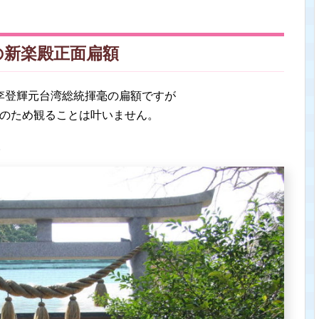
の新楽殿正面扁額
李登輝元台湾総統揮毫の扁額ですが
装中のため観ることは叶いません。
。