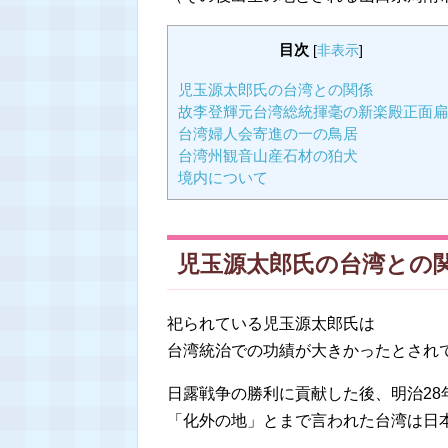
目次
[
非表示
]
児玉源太郎氏の台湾との関係
故李登輝元台湾総統揮毫の新楽殿正面扁
台湾婦人会寄進の一の鳥居
台湾州観音山産石材の狛犬
境内について
児玉源太郎氏の台湾との
祀られている児玉源太郎氏は
台湾統治での功績が大きかったとされ
日露戦争の勝利に貢献した後、明治2
「化外の地」とまで言われた台湾は日