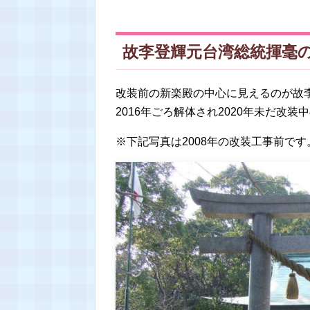
故李登輝元台湾総統揮毫
改装前の新楽殿の中心に見えるのが故
2016年ごろ解体され2020年未だ改
※下記写真は2008年の改装工事前です