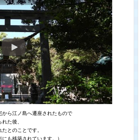
宅から江ノ島へ遷座されたもので
られた後、
れたとのことです。
市にも移築されています。）